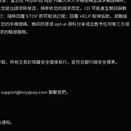
意：當您在 HoyaPay App 內輸入本人手機號碼並請求驗證碼時，
：僅在您提出請求時發送，頻率依您的請求而定。(3) 可能產生簡訊與數
）。(4) 退訂：隨時回覆 STOP 即可取消訂閱；回覆 HELP 取得協助，或聯絡
們不會將您的手機號碼、簡訊同意或 opt-in 資料分享或出售予任何第三方或
求的驗證服務。
技術保護資產存取，所有交易於隔離安全環境執行，並符合銀行級安全標準。
rt@hoyapay.com 聯繫我們。
告通知。